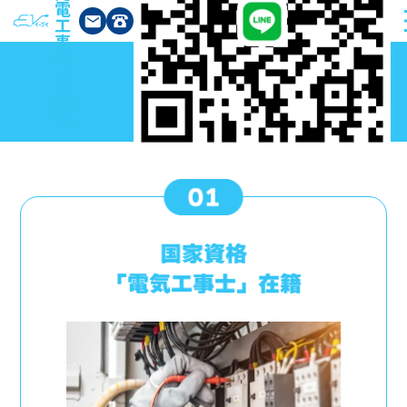
電
工
事
店
アド
5つの強み
レッ
クス
四国
株式
会社